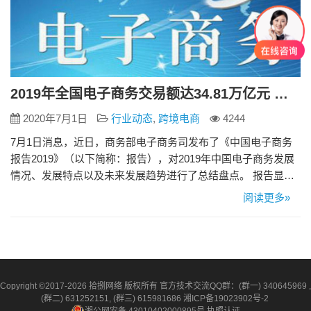
2019年全国电子商务交易额达34.81万亿元 全国农村网络零售额达1.7万亿元
2020年7月1日
行业动态
,
跨境电商
4244
7月1日消息，近日，商务部电子商务司发布了《中国电子商务
报告2019》（以下简称：报告），对2019年中国电子商务发展
情况、发展特点以及未来发展趋势进行了总结盘点。 报告显
示，2019年，全国电子商务交易额达34.81万亿元，其中网上零
阅读更多»
售额10.63万亿元，同比增长16.5%，实物商品网上零售额8.52
万亿元，占社会消费品零售总额的比重上升到20.7%；电子商务
从业人员达5125.65万人。 农村…
Copyright ©2017-2026 拾捌网络 版权所有 官方技术交流QQ群：(群一) 340645969 ,
(群二) 631252151, (群三) 615981686
湘ICP备19023902号-2
湘公网安备 43010402000895号
执照认证