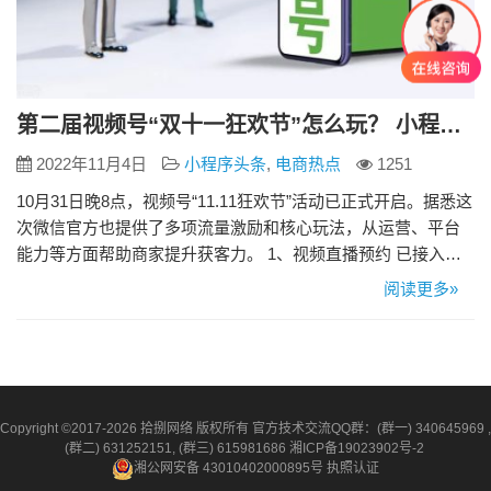
第二届视频号“双十一狂欢节”怎么玩？ 小程序商家四招获取流量激励
2022年11月4日
小程序头条
,
电商热点
1251
10月31日晚8点，视频号“11.11狂欢节”活动已正式开启。据悉这
次微信官方也提供了多项流量激励和核心玩法，从运营、平台
能力等方面帮助商家提升获客力。 1、视频直播预约 已接入自
定义版交易组件的小程序商家，可以在小程序店铺首页位置投
阅读更多»
放视频号直播及直播预约。活动期间，小程序商家可提前设置
直播预告，并引导用户关注和预约直播间。 2、公私域联动 从
私域反向运输流量到公域已成为视频号直播的核心玩法。活
动…
Copyright ©2017-2026 拾捌网络 版权所有 官方技术交流QQ群：(群一) 340645969 ,
(群二) 631252151, (群三) 615981686
湘ICP备19023902号-2
湘公网安备 43010402000895号
执照认证