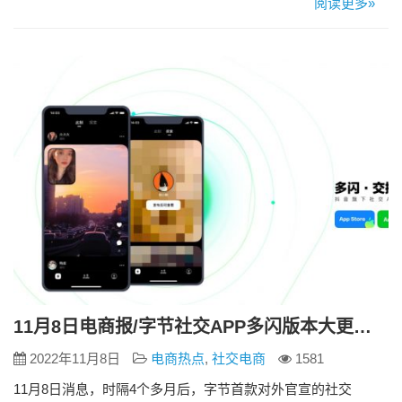
阅读更多»
不尽人意，不仅满嘴“塑料普通话”，在正常直播间表现得非常生
硬，还对产品的了解程度不高，无法为自己带货的产品进行很
好地宣传。反而整场直播全靠张柏芝的助播进行介绍和分析。
明星带货…
11月8日电商报/字节社交APP多闪版本大更新 抖音时刻功能升级
2022年11月8日
电商热点
,
社交电商
1581
11月8日消息，时隔4个多月后，字节首款对外官宣的社交