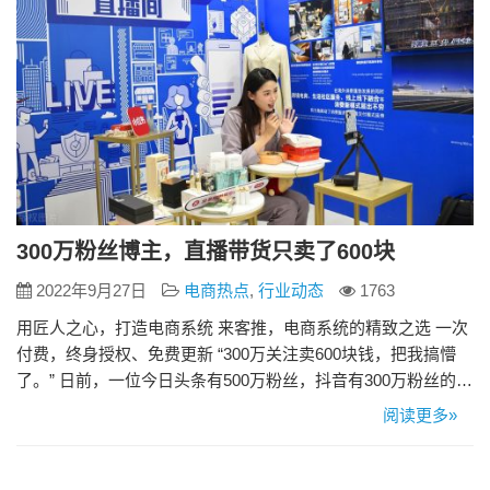
300万粉丝博主，直播带货只卖了600块
2022年9月27日
电商热点
,
行业动态
1763
用匠人之心，打造电商系统 来客推，电商系统的精致之选 一次
付费，终身授权、免费更新 “300万关注卖600块钱，把我搞懵
了。” 日前，一位今日头条有500万粉丝，抖音有300万粉丝的自
媒体博主在平台上发文吐槽，称自己前两天尝试做了次直播，
阅读更多»
一小时却只卖了600块钱。几百万粉丝的关注卖货只卖出去了
600块，让这位初次尝试直播带货的网红博主吃了一碗“闭门
羹”。 为什么靠知名度和粉丝并不能让直播卖货爆红呢…