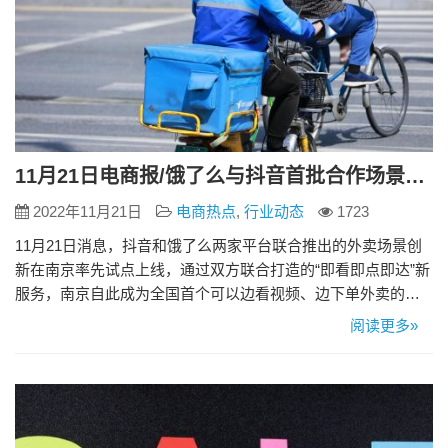
11月21日电商报/饿了么与抖音首批合作场景落地南京 覆盖2000多家门店
2022年11月21日
电商热点
,
行业动态
1723
11月21日消息，抖音和饿了么两家平台联合推出的外卖场景创
新在南京率先试点上线，通过双方联合打造的“即看即点即达”新
服务，南京自此成为全国首个可以边看视频、边下单外卖的城
市。 即日起，南京市民可通过两家平台举办的“外卖节”等活
阅读更多»
动，感受到“即看即点即达”的全新外卖体验。 据了解，参与首
批创新试点的品牌有50余个、覆盖2000多家门店：其中包括小
厨娘、南京大牌档、狮王府、沉香鸭等江淮特色品牌，还包括
喜…