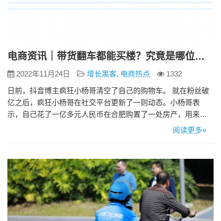
电商资讯｜带货翻车都能买楼？究竟是哪位高人在背后指点
2022年11月24日
增长黑客
,
电商热点
1332
日前，抖音博主疯狂小杨哥清空了自己的购物车。 就在粉丝破
亿之后，疯狂小杨哥在社交平台更新了一则动态。小杨哥表
示，自己花了一亿多元人民币在合肥购置了一处房产，用来当
做三只羊全球总部。 根据支付记录，除了一亿多的基础费用以
阅读更多»
外，小杨哥还支付了50万元的定金，如果这栋大楼想要正式投
入使用，恐怕还需要一笔不菲的装修费用。 小杨哥究竟是怎么
赚钱的呢？ 1. 前期的效益并不理想 初期，小杨哥是通过在快手
进行短视…