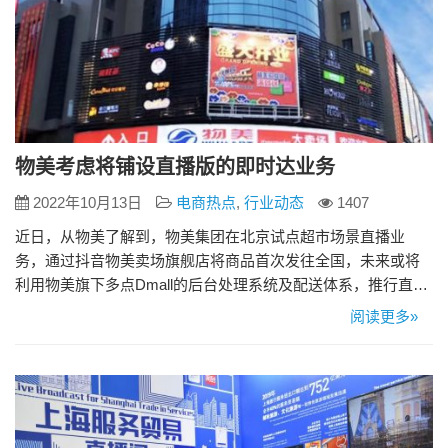
物美考虑将铺设直播版的即时达业务
2022年10月13日
电商热点
,
行业动态
1407
近日，从物美了解到，物美集团在北京试点超市场景直播业
务，通过抖音物美卖场旗舰店将商品首次发往全国，未来或将
利用物美旗下多点Dmall的后台处理系统及配送体系，推行直播
间即时配送业务。 在物美大卖场双井店了解到，物美在该店直
阅读更多»
播布景，通过抖音平台进行全天6-8小时的直播，从9月16日至
今，直播累计销售额超300万元。物美新媒体部负责人卢珊表
示，通过超市实景直播，物美向全国消费者售卖米面粮油、日
化等生活…