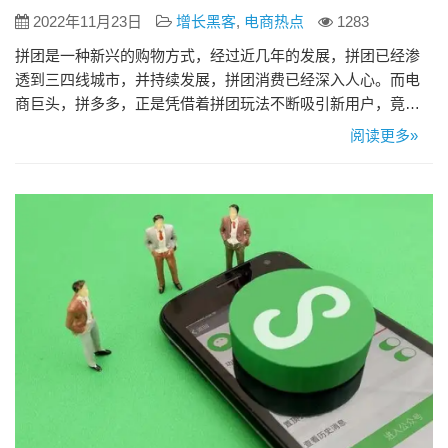
2022年11月23日
增长黑客
,
电商热点
1283
拼团是一种新兴的购物方式，经过近几年的发展，拼团已经渗
透到三四线城市，并持续发展，拼团消费已经深入人心。而电
商巨头，拼多多，正是凭借着拼团玩法不断吸引新用户，竟然
短短几年内就将自己做到了10000亿的市值。 那么，今天就让
阅读更多»
小来帮助大家揭开拼多多背后爆火的秘密！ 01.拼多多拼团核心
玩法 拼多多拼团究竟具备了哪些核心玩法呢？ 02.拼多多你不知
道的小细节 拼多多都设置了哪些功能促使用户拼团下单呢？ …