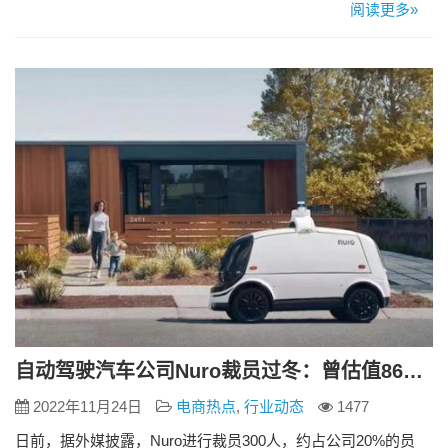
么？ 按照官方规则，默认小程序后台显示的满意度是5颗星，但
阅读更多»
实际上对于新上线的小程序是没有评价人数显示的，自然就显
示评价人数不足。如果你的小程序上线时间比较长，仍然显示
评价人数不足，并不是系统出了问题，而是你的小程序还没有
满足可以显示评价…
自动驾驶汽车公司Nuro裁员过冬：曾估值86亿美元孙正义丁磊是股东
2022年11月24日
电商热点
,
行业动态
1477
日前，据外媒披露，Nuro进行裁员300人，约占公司20%的员