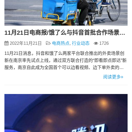
11月21日电商报/饿了么与抖音首批合作场景落地南京 覆盖2000多家门店
2022年11月21日
电商热点
,
行业动态
1726
11月21日消息，抖音和饿了么两家平台联合推出的外卖场景创
新在南京率先试点上线，通过双方联合打造的“即看即点即达”新
服务，南京自此成为全国首个可以边看视频、边下单外卖的城
市。 即日起，南京市民可通过两家平台举办的“外卖节”等活
阅读更多»
动，感受到“即看即点即达”的全新外卖体验。 据了解，参与首
批创新试点的品牌有50余个、覆盖2000多家门店：其中包括小
厨娘、南京大牌档、狮王府、沉香鸭等江淮特色品牌，还包括
喜…