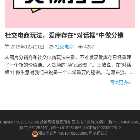
社交电商玩法，爱库存在“对话框”中做分销
2019年12月11日
社交电商
4237
从图片分销商和社交电商玩法来看，不难发现爱库存已经重建
了一个新的价值链。人货场的“场”已经变了。王敏说，在“对话
框”中做生意对我们来说是一个非常重要的秘密。 与瀑布流、九
宫格和点击链接跳到其他平台相比，“对话框”方法更直接，可以
阅读更多»
看作是人与人之间面对面交易的回归。由于缺乏库存深度，带
来了相应的紧迫感，很容易在群体关系中形成“抢订单”的氛围。
如果关键词搜索依赖于人的认知；对话框中的交易是通过代购
“…
Copyright ©2017-2026 拾捌网络 版权所有 官方技术交流QQ群：(群一) 340645969 ,
(群二) 631252151, (群三) 615981686
湘ICP备19023902号-2
湘公网安备 43010402000895号
执照认证