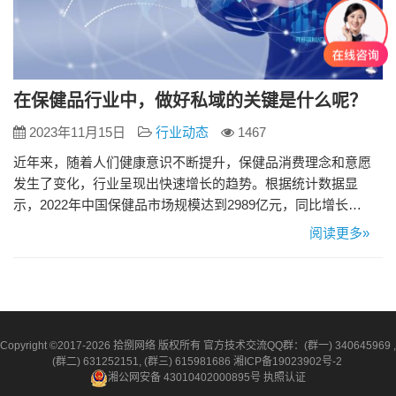
在保健品行业中，做好私域的关键是什么呢？
2023年11月15日
行业动态
1467
近年来，随着人们健康意识不断提升，保健品消费理念和意愿
发生了变化，行业呈现出快速增长的趋势。根据统计数据显
示，2022年中国保健品市场规模达到2989亿元，同比增长
10.4%，预计2023年有望达到3282亿元。 然而，目前行业存在
阅读更多»
明显的问题： 多年来，许多保健品企业频繁出现虚假宣传事
件，这导致消费者对这一类产品的信任程度降低。与此同时，
保健品所面对的消费群体也不再局限于老年人，越来越多的年
轻人开…
Copyright ©2017-2026 拾捌网络 版权所有 官方技术交流QQ群：(群一) 340645969 ,
(群二) 631252151, (群三) 615981686
湘ICP备19023902号-2
湘公网安备 43010402000895号
执照认证