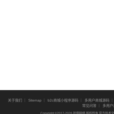
关于我们
Sitemap
b2c商城小程序源码
多用户商城源码
常见问答
多用户
Copyright ©2017-2026 拾捌网络 版权所有 官方技术交流Q