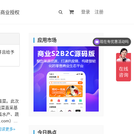
登录
注册
商业授权
应用市场
现在有优惠活动吗
并且给予
娃菜。此次
蔬菜直采基
盖水产、蔬
.com）…
阅读更多»
今日热点