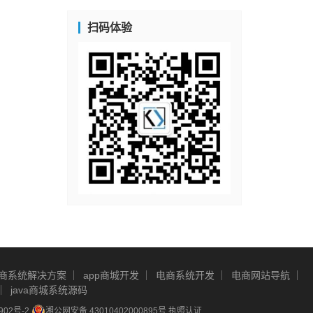
扫码体验
商系统解决方案
app商城开发
电商系统开发
电商网站导航
java商城系统源码
902号-2
湘公网安备 43010402000895号
执照认证