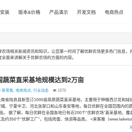
安装
版本&价格
产品演示
开发文档
电商热点
鲜农场相关新闻资讯和知识，让您第一时间了解优鲜农场更多热门信息，
度全面来讲解关于优鲜农场的方面的内容。
国蔬菜直采基地规模达到2万亩
新零售
,
电商热点
,
行业动态
1570
南省陆良县新签订1000亩高原蔬菜直采基地，主要用于种植西兰花和娃
蒙城、宁夏中卫、河北张家口和山东泰安等地，每日优鲜在全国范围内的
亩。 据了解，每日优鲜在全国各地已有近200个“优鲜农场”直采基地，覆
350个“优鲜工厂”，包括肉蛋、快消等品类。 <来客推（www.laiketui