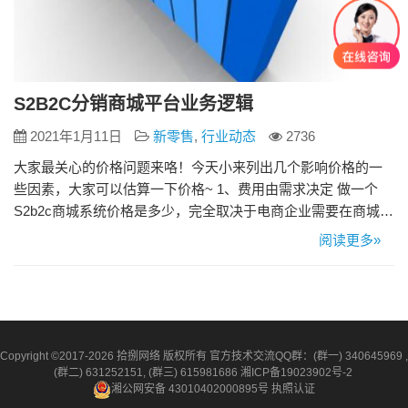
S2B2C分销商城平台业务逻辑
2021年1月11日
新零售
,
行业动态
2736
大家最关心的价格问题来咯！今天小来列出几个影响价格的一
些因素，大家可以估算一下价格~ 1、费用由需求决定 做一个
S2b2c商城系统价格是多少，完全取决于电商企业需要在商城添
加的功能以及该行业客户对市场存在的需求，而不同服务水平
阅读更多»
质量当然也就决定了商城系统的价格。 2、定制报价由开发团队
决定 一个优秀的S2b2c商城系统平台搭建团队对于商城系统的
质量高低是有决定性的影响作用，如果只是为了省钱，不考虑
商…
Copyright ©2017-2026 拾捌网络 版权所有 官方技术交流QQ群：(群一) 340645969 ,
(群二) 631252151, (群三) 615981686
湘ICP备19023902号-2
湘公网安备 43010402000895号
执照认证