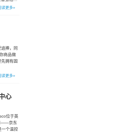
阅读更多»
受追捧，同
你商品做
要先拥有固
阅读更多»
流中心
sco位于英
司——京东
心是一个温控