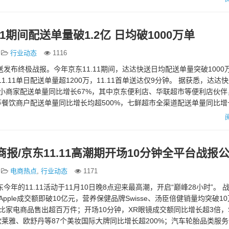
1期间配送单量破1.2亿 日均破1000万单
行业动态
1116
快送发布终极战报。今年京东11.11期间，达达快送日均配送单量突破1000
11.11单日配送单量超1200万，11.11首单送达仅9分钟。 据获悉，达达
的中小商家配送单量同比增长67%，其中京东便利店、华联超市等便利店伙
餐饮商户配送单量同比增长均超500%，七鲜超市全渠道配送单量同比增长
电商报/京东11.11高潮期开场10分钟全平台战报
电商热点
,
行业动态
1171
东今年的11.11活动于11月10日晚8点迎来最高潮，开启“巅峰28小时”。 
pple成交额即破10亿元，营养保健品牌Swisse、汤臣倍健销量均突破1
比家电商品售出超百万件；开场10分钟，XR眼镜成交额同比增长超3倍，SK
莱雅、欧舒丹等87个美妆国际大牌同比增长超200%；汽车轮胎品类服务