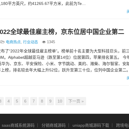
180平方英尺，约41265.67平方米，此前为Te…
022全球最佳雇主榜，京东位居中国企业第二
电商热点
,
行业动态
1345
布了“2022年全球最佳雇主榜单”。榜单前十名主要为大型科技巨头，前
M。Alphabet超越亚马逊（跌至第14位）位居第四，苹果排名第五。 
包括华为、京东、平安保险、小米、字节跳动、美的、潍柴、海尔智家、安
上榜，排名较去年大幅上升52位，跃升至第三十位，位列中国企业第二。
3
4
5
6
7
8
9
10
下一页 »
saas商城系统源码
分销商城源码
uniapp商城源码下载
跨境电