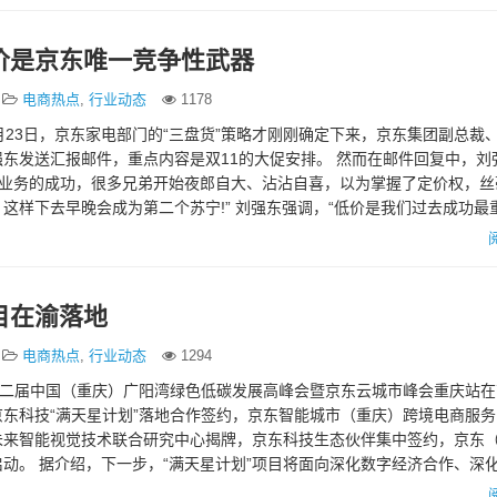
价是京东唯一竞争性武器
电商热点
,
行业动态
1178
月23日，京东家电部门的“三盘货”策略才刚刚确定下来，京东集团副总裁
东发送汇报邮件，重点内容是双11的大促安排。 然而在邮件回复中，刘
电业务的成功，很多兄弟开始夜郎自大、沾沾自喜，以为掌握了定价权，丝
这样下去早晚会成为第二个苏宁!” 刘强东强调，“低价是我们过去成功最
基础性武…
目在渝落地
电商热点
,
行业动态
1294
第二届中国（重庆）广阳湾绿色低碳发展高峰会暨京东云城市峰会重庆站
东科技“满天星计划”落地合作签约，京东智能城市（重庆）跨境电商服
未来智能视觉技术联合研究中心揭牌，京东科技生态伙伴集中签约，京东
动。 据介绍，下一步，“满天星计划”项目将面向深化数字经济合作、深
消费升级合作3…