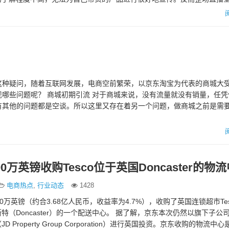
析。 明星带货…
这种疑问，随着互联网发展，电商空前繁荣，以京东淘宝为代表的商城大
哪些问题呢？ 商城初期引流 对于商城来说，没有流量就没有销量，任凭
有其他的问题都是空谈。所以这里又存在着另一个问题，做商城之前是需
0万英镑收购Tesco位于英国Doncaster的物
电商热点
,
行业动态
1428
0万英镑（约合3.68亿人民币，收益率为4.7%），收购了英国连锁超市Te
特（Doncaster）的一个配送中心。 据了解，京东本次仍然以旗下子公
 Property Group Corporation）进行英国投资。京东收购的物流中