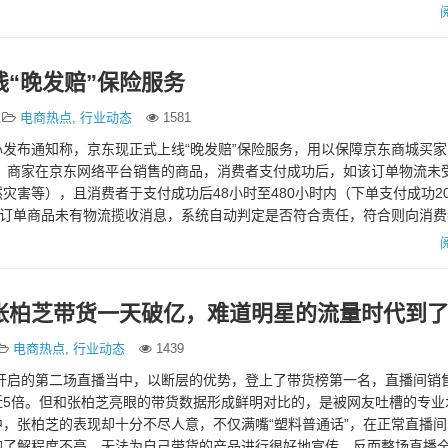
“晚发赔”保险服务
电商热点
,
行业动态
1581
发布通知称，京东现正式上线“晚发赔”保险服务，用以保障京东商城买
内，商家在京东网络平台销售的商品，消费者支付成功后，如该订单物流未
灾害等），且消费者于支付成功后48小时至480小时内（下单支付成功2
若订单商品未有物流揽收消息，系统自动判定是否符合责任，符合则向消
付金额最低…
张柏芝带货一天破亿，难道明星的流量时代到
电商热点
,
行业动态
1439
日开启的第二场直播当中，以断层的优势，登上了带货榜第一名，直播间销
5倍。但和张柏芝亮眼的带货数据形成鲜明对比的，是被网友吐槽的专业
，张柏芝的表现却十分不尽人意，不仅满嘴“塑料普通话”，在正常直播
的了解程度不高，无法为自己带货的产品进行很好地宣传。反而整场直播