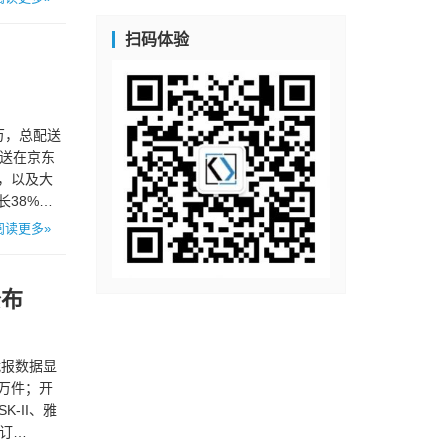
扫码体验
万，总配送
快送在京东
伴，以及大
38%，
阅读更多»
公布
战报数据显
0万件；开
-II、雅
订…