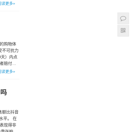
阅读更多»
家的购物体
受不可抗力
0天）内点
费者赔付订
阅读更多»
了吗
售额比抖音
水平。 在
间表现得非
全靠张柏芝