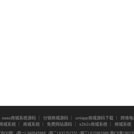
saas商城系统源码
分销商城源码
uniapp商城源码下载
跨境电
商城系统
商城系统
免费网站源码
s2b2c商城系统
商城系统
Q群：(群一) 340645969 , (群二) 631252151, (群三) 615981686
湘ICP备19023