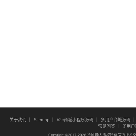
关于我们
Sitemap
b2c商城小程序源码
多用户商城源码
常见问答
多用户
Copyright ©2017-2026 拾捌网络 版权所有 官方技术交流Q