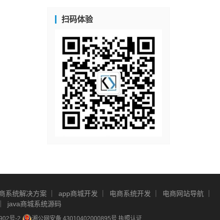
扫码体验
商系统解决方案
app商城开发
电商系统开发
电商网站导航
java商城系统源码
902号-2
湘公网安备 43010402000895号
执照认证