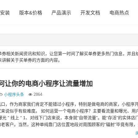
安装
版本&价格
产品演示
开发文档
电商热点
单券相关新闻资讯和知识，让您第一时间了解买单券更多热门信息，并且
来讲解关于买单券的方面的内容。
如何让你的电商小程序让流量增加
小程序头条
2864
风口，作为商家我们肯定不能错过小程序，特别是做电商的商家，小程序
家来说似乎有些难度。 如何运营一个电商小程序？主要看流量和曝光、用
光 ” 线上 “ 1、对线下门店来说，本身就“自带流量”。能“存活”的实体
老客户。当然，这种单纯靠门店位置地段对周围顾客的“辐射”毕竟有限，