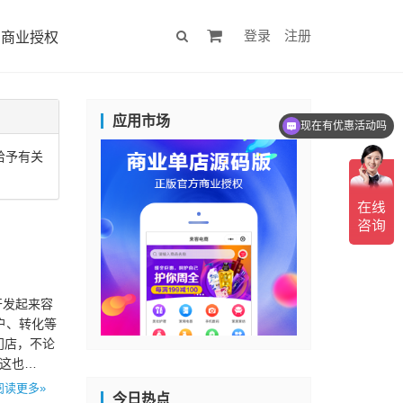
登录
注册
商业授权
现在有优惠活动吗
应用市场
可以介绍下你们的产品么
给予有关
开发起来容
户、转化等
店门店，不论
这也…
阅读更多»
今日热点