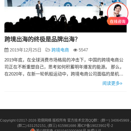
跨境出海的终极是品牌出海？
2019年12月25日
跨境电商
5547
2019年底，在全球消费市场格局的冲击下，中国的跨境电商公
司正在不断重塑自己，思考如何积蓄明年爆发的能源。 那么，
在2020年，在新一轮帆船运动中，跨境电商公司面临的是机遇
还是挑战？有人说跨境电商的最终目标是品牌出海。 整个全球
阅读更多»
市场正在重塑消费模式，新的机遇正在出现。从数据来看，整
个全球消费市场实际上处于滞胀状态，增长相对疲弱。与此同
时，从2019年起，发生了非常微妙的变化，欧美市场不再被视
为世界…
Copyright ©2017-2026 拾捌网络 版权所有 官方技术交流QQ群：(群一) 340645969 ,
(群二) 631252151, (群三) 615981686
湘ICP备19023902号-2
湘公网安备 43010402000895号
执照认证