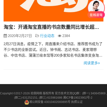
淘宝：开通淘宝直播的书店数量同比增长超过5倍
2020年2月27日
行业动态
2384
2月27日消息，疫情之下，用直播来介绍书店、推荐图书成为了
不少书店的全新尝试。近日，钟书阁、志达书店、麦家理想
谷、中信书店、蒲蒲兰绘本馆等200多家知名书店集体变身淘宝
直播间。 淘宝数据显示，开通淘宝直播的书店数量同比增长超
阅读更多»
过5倍，图书直播场次更是增长近10倍。书店的直播内容也在变
得越来越丰富，比如推出线上讲座、请作家对谈、发布新书等
等，希望吸引到更多的读者。 其中，钟书阁在2月4日开启了自
己的首…
Copyright ©2017-2026 拾捌网络 版权所有 官方技术交流QQ群：(群一) 340645969 ,
(群二) 631252151, (群三) 615981686
湘ICP备19023902号-2
湘公网安备 43010402000895号
执照认证