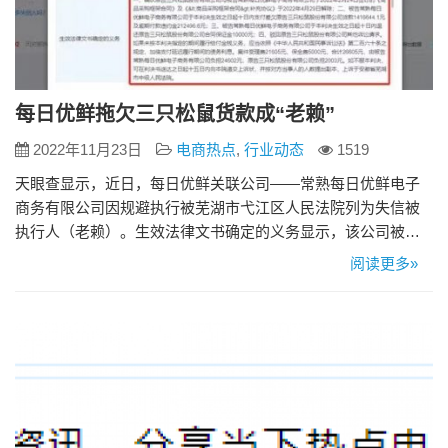
每日优鲜拖欠三只松鼠货款成“老赖”
2022年11月23日
电商热点
,
行业动态
1519
天眼查显示，近日，每日优鲜关联公司——常熟每日优鲜电子
商务有限公司因规避执行被芜湖市弋江区人民法院列为失信被
执行人（老赖）。生效法律文书确定的义务显示，该公司被判
支付原告三只松鼠股份有限公司货款141万余元、逾期付款违约
阅读更多»
金21万余元，并退还合同保证金1万元。 此前，该公司已因此案
被强制执行，该公司及法定代表人李洪义近日还因此案被限制
高消费。 风险信息显示，常熟每日优鲜公司多次因买卖合同纠
纷被起诉。…