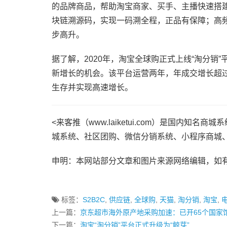
的品牌商品，帮助淘宝商家、买手、主播快速搭
块链溯源码，实现一码溯全程，正品有保障；高频
步高升。
据了解，2020年，淘宝全球购正式上线“淘分销”
新增长的机会。该平台运营两年，年成交增长超过
生存并实现高速增长。
<来客推（www.laiketui.com）是国内
城系统、社区团购、微信分销系统、小程序商城
申明：本网站部分文章和图片来源网络编辑，如
标签：
S2B2C
,
供应链
,
全球购
,
天猫
,
淘分销
,
淘宝
,
上一篇：
京东超市海外原产地采购加速：已开65个国家
下一篇：
淘宝“淘分销”平台正式升级为“鲸芽”