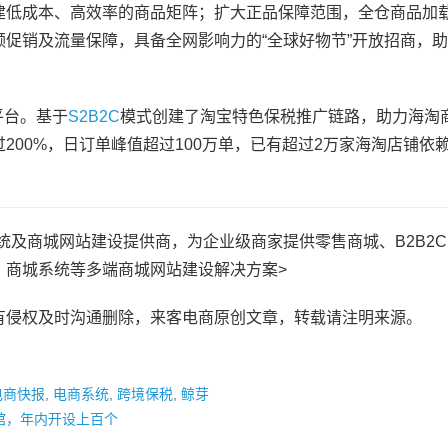
建低成本、高效率的商品矩阵；扩大正品保障范围，全仓商品加
促销及流量保障，具备全网影响力的“全球好物节”开放招商，
平台。基于
S2B2C
模式创建了淘宝特色保税推广链路，助力海淘
200%，日订单峰值超过100万单，已有超过2万家海淘店铺依
知名商城系统及商城网站建设提供商，为企业级商家提供零售商城、B2B2
、商城系统等多端商城网站建设解决方案>
有侵权及时沟通删除，来客电商原创文章，转载请注明来源。
电商快报
,
电商系统
,
跨境保税
,
鲸芽
馆，年内开设上百个