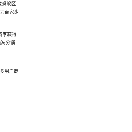
载蚂蚁区
助力商家步
商家获得
赖淘分销
C多用户商