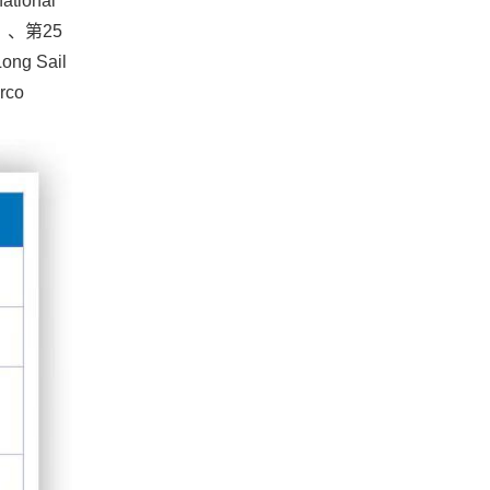
ional
s）、第25
g Sail
rco