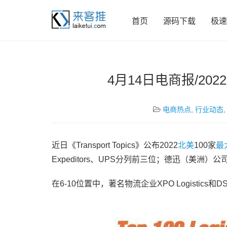
首页
源码下载
极速
4月14日电商报/20
电商热点
,
行业动态
近日《Transport Topics》公布2022
北美
100家
最
Expeditors、UPS分列前三位；德迅（美洲）公司和J
在6-10位置中，著名物流企业XPO Logistics