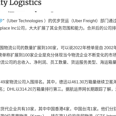
步
”（Uber Technologies ）的优步货运（Uber Freight）部门通
nsplace Inc公司，大大扩展了其业务范围和能力。合并后的公司排
首次将入围物流公司的数量扩展到100家，可以说2022年榜单是自 200
榜单称扩展到100家企业是充分体现当今物流企业不断变化的市
依据是根据物流公司的总收入、净利润、员工数量、货运服务类型、海运箱
单中，仅有49家物流公司入围排名。其中，德迅以461.30万箱量继续卫
名；DHL以314.20万箱量排行第三。据航运界网长期跟踪了解
单中，中国货代企业共有10家，其中中国香港4家，中国台湾1家。他们