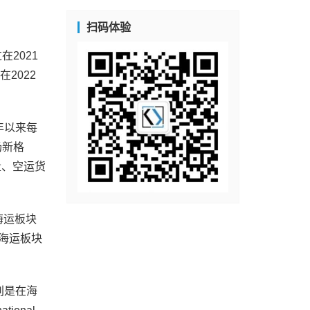
扫码体验
过在2021
在2022
2年以来每
场新格
量、空运货
冕海运板块
，海运板块
分别是在海