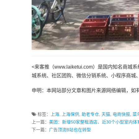
<来客推（www.laiketui.com）是国内
城系统、社区团购、微信分销系统、小程序商城
申明：本网站部分文章和图片来源网络编辑，如
标签：
上海
,
上海保供
,
助老专仓
,
天猫
,
电商快报
,
菜
上一篇：
美团：新增50家整租酒店、近30个小型室内
下一篇：
广告顶流B站也在转型