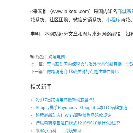
<来客推（www.laiketui.com）是国内知名
商城系
城系统、社区团购、微信分销系统、
小程序
商城
申明：本网站部分文章和图片来源网络编辑，如
标签：
跨境电商
上一篇：
菜鸟联动国内保税仓与海外仓首创新直播，全
下一篇：
做跨境电商 比较关键的点是注重性价比
相关新闻
2月17日跨境电商最新动态盘点！
Shopify携手Payoneer、Google启动DTC品牌加速计划 助力孵化中国品牌出海
跨境最新动态！Wish调整禁售品赔款规定
跨境电商零售进口模式1210/9610是什么意思？
来客小百科——跨境知识