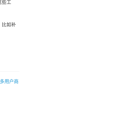
这些工
，比如补
C多用户商