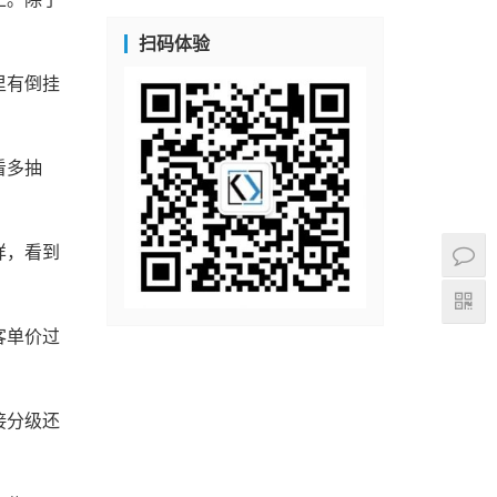
扫码体验
里有倒挂
看多抽
样，看到
客单价过
接分级还