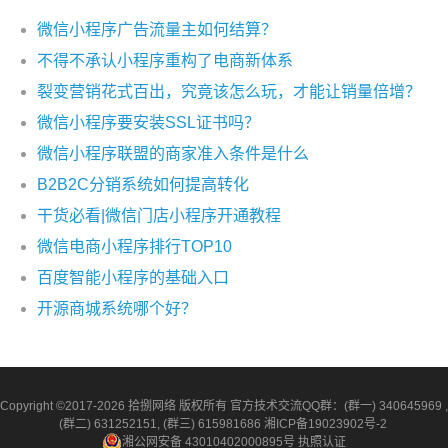
微信小程序广告流量主如何结算？
不得不承认小程序重构了电商新体系
裂变营销花式百出，究竟该怎么玩，才能让销量倍增？
微信小程序要安装SSL证书吗？
微信小程序联盟的商家准入条件是什么
B2B2C分销系统如何提高转化
干货必看|微信门店小程序开通教程
微信电商小程序排行TOP10
百度智能小程序的基础入口
开源商城系统哪个好？
Copyright ©2017-2026 拾捌网络 版权所有 官方技术交流QQ群：(群一) 340645969 ,
(群二) 631252151, (群三) 615981686
湘ICP备19023902号-2
湘公网安备 43010402000895号
执照认证