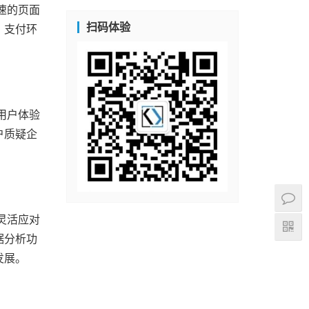
速的页面
扫码体验
、支付环
用户体验
户质疑企
灵活应对
据分析功
发展。