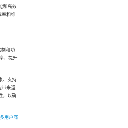
能和高效
障率和维
定制和功
享，提升
象、支持
能带来运
性，以确
多用户商