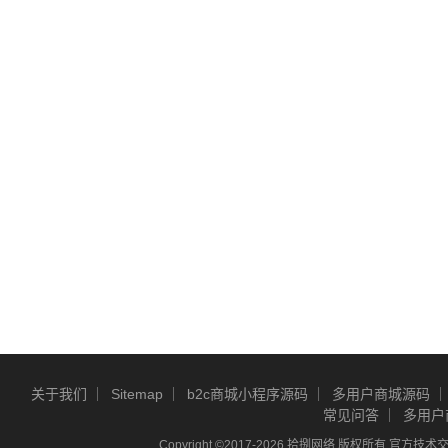
关于我们
Sitemap
b2c商城小程序源码
多用户商城源码
常见问答
多用户
Copyright ©2017-2026 拾捌网络 版权所有 官方技术交流Q