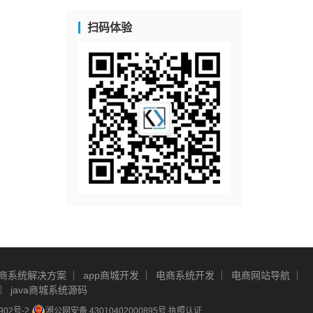
扫码体验
商系统解决方案
app商城开发
电商系统开发
电商网站导航
java商城系统源码
902号-2
湘公网安备 43010402000895号
执照认证