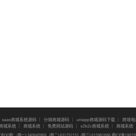
saas商城系统源码
分销商城源码
uniapp商城源码下载
跨境电
商城系统
商城系统
免费网站源码
s2b2c商城系统
商城系统
Q群：(群一) 340645969 , (群二) 631252151, (群三) 615981686
湘ICP备19023