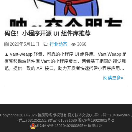
码住！小程序开源 UI 组件库推荐
2020年5月11日
行业动态
3868
▲ vant-weapp 轻量、可靠的小程序 UI 组件库。Vant Weapp 是
有赞移动端组件库 Vant 的小程序版本，两者基于相同的视觉规
范，提供一致的 API 接口，助力开发者快速搭建小程序应用。
▲ iview-weapp 一套高质量的微信小程序 UI 组件库，基于
阅读更多»
Vue.js ，面向有过 Vue 组件化开发经验的前端工程师了，但同
时对偏后端的工程师也很友好；主要适合大中型中后台产品，
…
Copyright ©2017-2026 拾捌网络 版权所有 官方技术交流QQ群：(群一) 340645969 ,
(群二) 631252151, (群三) 615981686
湘ICP备19023902号-2
湘公网安备 43010402000895号
执照认证