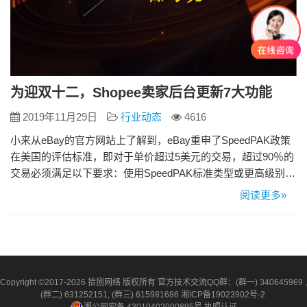
为迎双十二，Shopee卖家后台更新7大功能
2019年11月29日
行业动态
4616
小来从eBay的官方网站上了解到，eBay重申了SpeedPAK政策
在美国的评估标准，即对于单价超过5美元的交易，超过90％的
交易必须满足以下要求：使用SpeedPAK标准类型或更高级别的
物流服务；卖方提供且买家选择SpeedPAK标准物流选项或快递
阅读更多»
物流选项；获得及时的采集扫描。 应当注意，在美国，高价交
易必须使用SpeedPAK标准或更高级别的物流服务。美国
SpeedPAK Lite是一项经济服…
Copyright ©2017-2026 拾捌网络 版权所有 官方技术交流QQ群：(群一) 340645969 ,
(群二) 631252151, (群三) 615981686
湘ICP备19023902号-2
湘公网安备 43010402000895号
执照认证