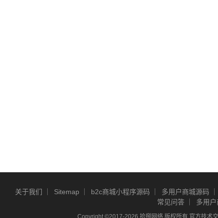
关于我们
Sitemap
b2c商城小程序源码
多用户商城源码
常见问答
多用户
Copyright ©2017-2026 拾捌网络 版权所有 官方技术交流Q