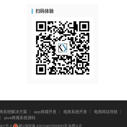
扫码体验
商系统解决方案
app商城开发
电商系统开发
电商网站导航
java商城系统源码
902号-2
湘公网安备 43010402000895号
执照认证