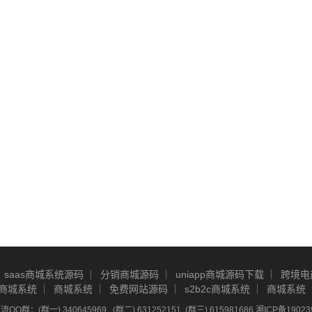
saas商城系统源码
分销商城源码
uniapp商城源码下载
跨境电
商城系统
商城系统
免费网站源码
s2b2c商城系统
商城系统
Q群：(群一) 340645969 , (群二) 631252151, (群三) 615981686
湘ICP备19023