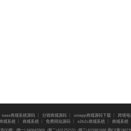
saas商城系统源码
分销商城源码
uniapp商城源码下载
跨境电
商城系统
商城系统
免费网站源码
s2b2c商城系统
商城系统
Q群：(群一) 340645969 , (群二) 631252151, (群三) 615981686
湘ICP备19023