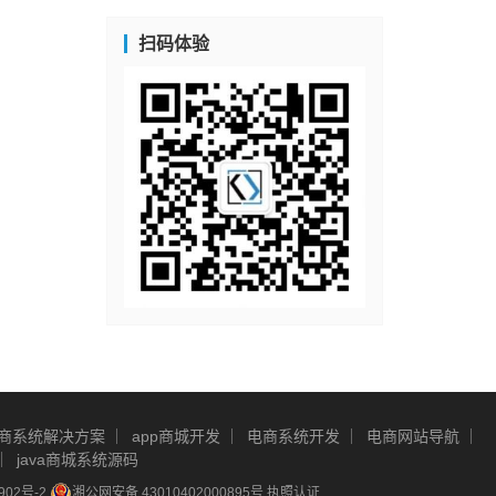
扫码体验
商系统解决方案
app商城开发
电商系统开发
电商网站导航
java商城系统源码
902号-2
湘公网安备 43010402000895号
执照认证