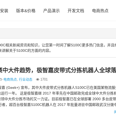
安装
版本&价格
产品演示
开发文档
电商热点
0C相关新闻资讯和知识，让您第一时间了解S100C更多热门信息，并且
来讲解关于S100C的方面的内容。
裹中大件趋势，极智嘉皮带式分拣机器人全球
电商热点
,
行业动态
1701
嘉 (Geek+) 宣布，其中大件皮带式分拣机器人S100C已在美国某物流
运行一年。 这是极智嘉继 2017 年率先在中国邮政完成全球中大件分拣
领中大件分拣市场的又一力证。目前极智嘉已在全球部署 2000 多台皮
行者，超百台极智嘉S100C机器人在 2017 年批量进驻中国邮政武汉分拨