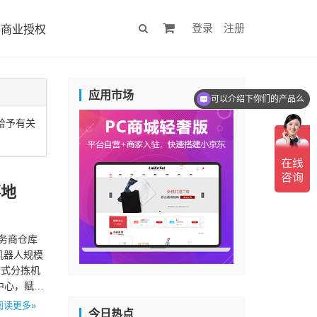
登录
注册
商业授权
应用市场
可以介绍下你们的产品么
给予有关
落地
服务商仓库
机器人规模
带式分拣机
中心，赋
阅读更多»
今日热点