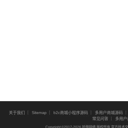
关于我们
Sitemap
b2c商城小程序源码
多用户商城源码
常见问答
多用户
Copyright ©2017-2026 拾捌网络 版权所有 官方技术交流Q