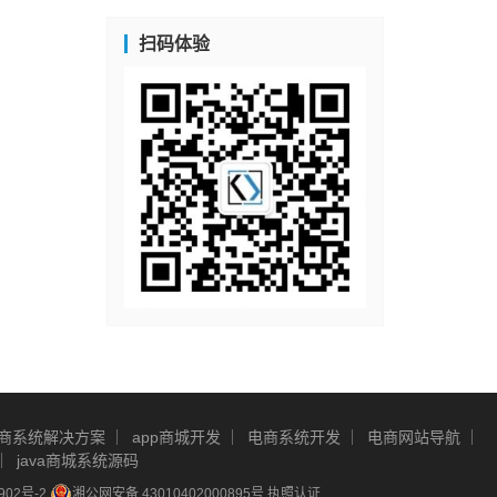
扫码体验
商系统解决方案
app商城开发
电商系统开发
电商网站导航
java商城系统源码
902号-2
湘公网安备 43010402000895号
执照认证