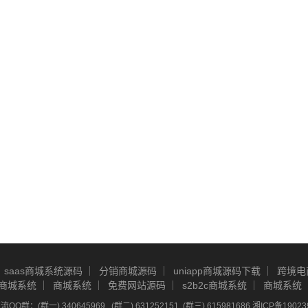
saas商城系统源码
分销商城源码
uniapp商城源码下载
跨境电
商城系统
商城系统
免费网站源码
s2b2c商城系统
商城系统
Q群：(群一) 340645969 , (群二) 631252151, (群三) 615981686
湘ICP备19023