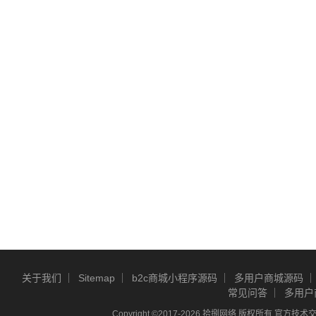
关于我们
Sitemap
b2c商城小程序源码
多用户商城源码
常见问答
多用户
Copyright ©2017-2026 拾捌网络 版权所有 官方技术交流Q