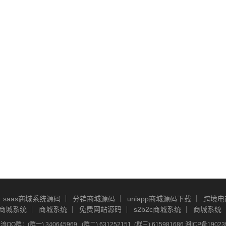
saas商城系统源码
分销商城源码
uniapp商城源码下载
跨境电
商城系统
商城系统
免费网站源码
s2b2c商城系统
商城系统
Q群：(群一) 340645969 , (群二) 631252151, (群三) 615981686
湘ICP备19023