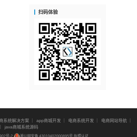
扫码体验
商系统解决方案
app商城开发
电商系统开发
电商网站导航
java商城系统源码
902号-2
湘公网安备 43010402000895号
执照认证