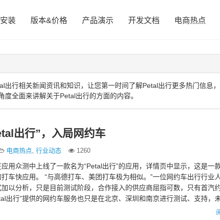
安装
版本&价格
产品演示
开发文档
电商热点
al出行相关新闻资讯和知识，让您第一时间了解Petal出行更多热门信息
角度全面来讲解关于Petal出行的方面的内容。
etal出行”，入局网约车
电商热点
,
行业动态
1260
应用众测中上线了一款名为“Petal出行”的应用，详情页中显示，这是一
打车快应用。 “与高德打车、美团打车极为相似。”一位网约车出行行业
式加以分析，只是目前测试阶段，合作接入的供应商屈指可数，只有首汽
etal出行”提供的网约车服务也只是在北京、深圳和南京进行测试、支持，
 …