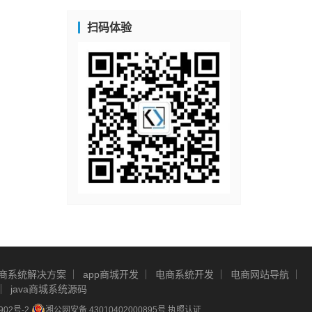
扫码体验
商系统解决方案
app商城开发
电商系统开发
电商网站导航
java商城系统源码
902号-2
湘公网安备 43010402000895号
执照认证