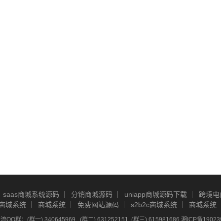
saas商城系统源码
分销商城源码
uniapp商城源码下载
跨境电
商城系统
商城系统
免费网站源码
s2b2c商城系统
商城系统
Q群：(群一) 340645969 , (群二) 631252151, (群三) 615981686
湘ICP备19023