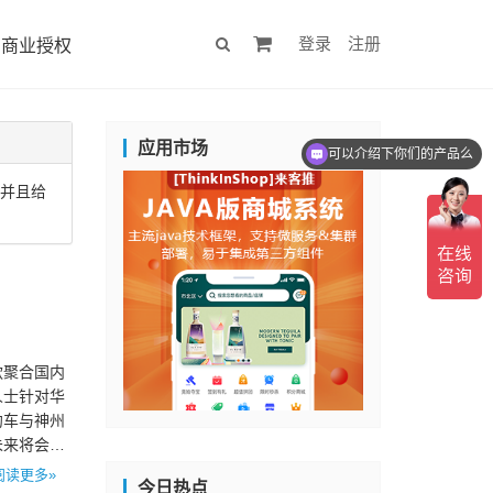
登录
注册
商业授权
应用市场
可以介绍下你们的产品么
，并且给
款聚合国内
人士针对华
约车与神州
未来将会持
阅读更多»
今日热点