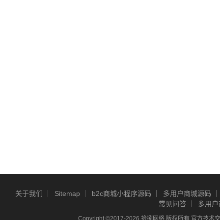
关于我们
Sitemap
b2c商城小程序源码
多用户商城源码
常见问答
多用户
Copyright ©2017-2026 拾捌网络 版权所有 官方技术交流Q