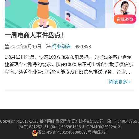
一周电商大事件盘点！
2021年8月16日
行业动态
1998
1 8月12日消息，快递100方面发布消息称， 为了满足客户更便
捷管理企业账号的需求，快递100宣布正式上线企业助手微信小
程序，涵盖企业管理后台功能以及订阅信息推送服务。企业助
手现已支持查看账户剩余单量/余额、消费账单及支付记录，快
阅读更多»
速充值、信息推送等功能。客户只需要登录企业版账号并开启
服务号推送服务，即可获取账单出账通知、账号扣费通知、推
送服务异常通知等重要信息推送。 2 8月12日消息，深圳市商…
Copyright ©2017-2026 拾捌网络 版权所有 官方技术交流QQ群：(群一) 340645969 ,
(群二) 631252151, (群三) 615981686
湘ICP备19023902号-2
湘公网安备 43010402000895号
执照认证