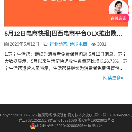
5月12日电商快报|巴西电商平台OLX推出数字钱包OLX Pay 允许用信用卡分期付款
2020年5月12日
行业动态
,
跨境电商
3081
1.苏宁生活帮：继续为消费者免费保管包裹 5月12日消息，苏宁
大数据显示，5月以来生活帮快递收件数量环比增长26.73%。苏
宁生活帮运营人员表示，生活帮将继续为消费者免费保管包
裹，不会诱导、强制消费者付费。同时生活帮持续向全行业开
阅读更多»
放，“我们的快递员投递前会照常电话确认，不会随意将快递放
于快递柜。” 据介绍，苏宁生活帮依托苏宁小店，目前已覆盖全
国近40个城市、超万个社区为大家提供快递自提、到店寄件
家…
Copyright ©2017-2026 拾捌网络 版权所有 官方技术交流QQ群：(群一) 340645969 ,
(群二) 631252151, (群三) 615981686
湘ICP备19023902号-2
湘公网安备 43010402000895号
执照认证