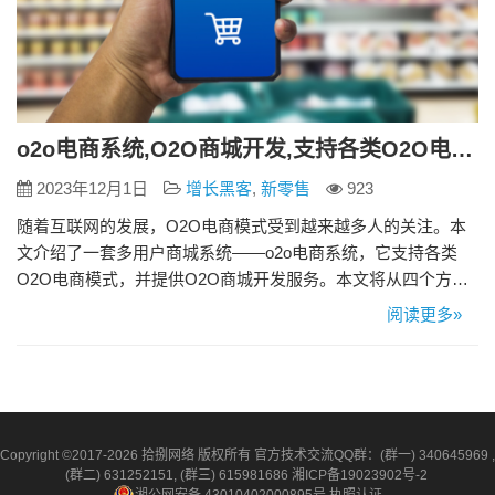
o2o电商系统,O2O商城开发,支持各类O2O电商模式
2023年12月1日
增长黑客
,
新零售
923
随着互联网的发展，O2O电商模式受到越来越多人的关注。本
文介绍了一套多用户商城系统——o2o电商系统，它支持各类
O2O电商模式，并提供O2O商城开发服务。本文将从四个方面
详细阐述这套系统的优势和特点。 1、功能介绍 o2o电商系统支
阅读更多»
持多种O2O电商模式，例如团购模式、预约模式等，并提供
O2O商城开发服务。 该系统具有完善的订单管理、商品管理、
会员管理等功能，并支持多平台接入，例如PC端、移动端等。
…
Copyright ©2017-2026 拾捌网络 版权所有 官方技术交流QQ群：(群一) 340645969 ,
(群二) 631252151, (群三) 615981686
湘ICP备19023902号-2
湘公网安备 43010402000895号
执照认证