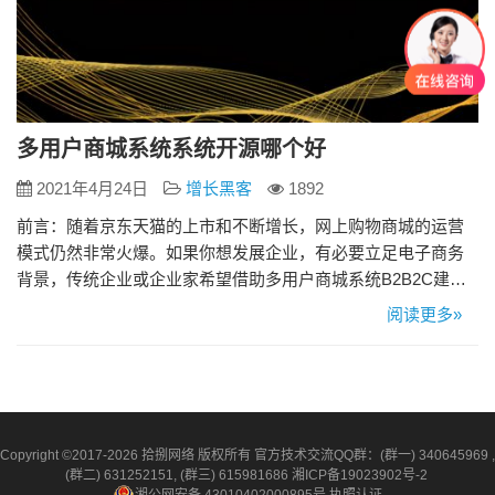
多用户商城系统系统开源哪个好
2021年4月24日
增长黑客
1892
前言：随着京东天猫的上市和不断增长，网上购物商城的运营
模式仍然非常火爆。如果你想发展企业，有必要立足电子商务
背景，传统企业或企业家希望借助多用户商城系统B2B2C建立
类似京东和天猫的电子商务平台。看似复杂的网上购物商城实
阅读更多»
际上是一个混合电子商务模式，一个综合的电子商务系统。那
么网上购物商城的模式是什么？ 网上购物商城有哪些特点？哪
个网上购物商城更好？ 一. 网上购物商城的模式是什么？ 模式
方面，网上…
Copyright ©2017-2026 拾捌网络 版权所有 官方技术交流QQ群：(群一) 340645969 ,
(群二) 631252151, (群三) 615981686
湘ICP备19023902号-2
湘公网安备 43010402000895号
执照认证