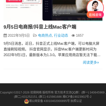
9月5日电商报/抖音上线Mac客户端
2022年9月5日
电商热点
,
行业动态
1657
9月5日消息，近日，抖音正式上线Mac客户端，可以电脑大屏
直接刷短视频。 抖音官网显示，抖音Mac客户端更新时间为
2022年9月1日，最新版本为1.3.0。苹果应用商店暂无法下载抖
音Mac客户端，用户可在抖音官网下载。 目前，抖音在电脑
阅读更多»
端、移动端、电视端（鲜时光TV）以及智能终端（音箱版、车
载版）都能使用。 近日，有网友发现抖音开始测试弹幕功能。
从网友给出的图片中可以看到，在播放横屏视频时，视频下…
Copyright ©2017-2026 拾捌网络 版权所有 官方技术交流QQ群：(群一) 340645969 ,
(群二) 631252151, (群三) 615981686
湘ICP备19023902号-2
湘公网安备 43010402000895号
执照认证