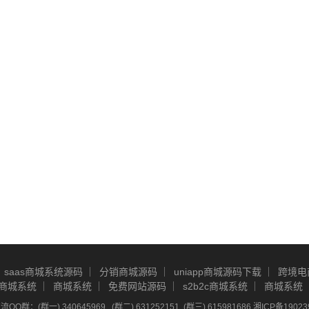
saas商城系统源码
分销商城源码
uniapp商城源码下载
跨境电
商城系统
商城系统
免费网站源码
s2b2c商城系统
商城系统
Q群：(群一) 340645969 , (群二) 631252151, (群三) 615981686
湘ICP备19023