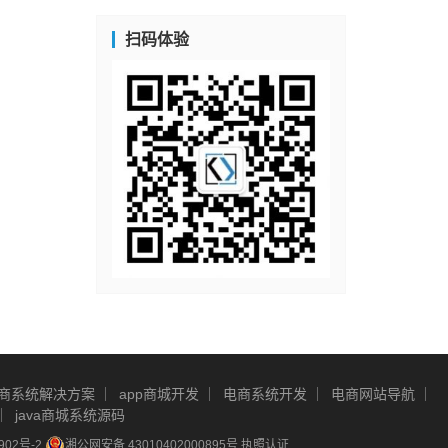
扫码体验
商系统解决方案
app商城开发
电商系统开发
电商网站导航
java商城系统源码
902号-2
湘公网安备 43010402000895号
执照认证