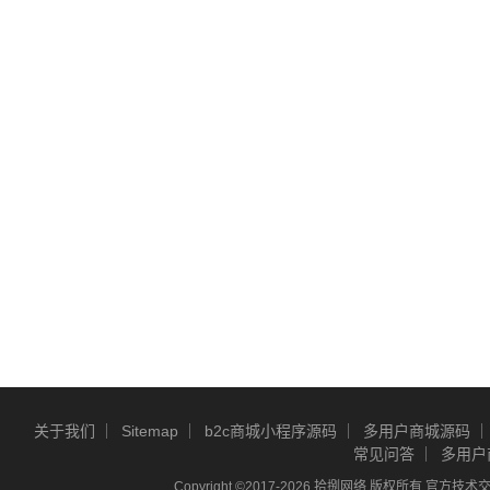
关于我们
Sitemap
b2c商城小程序源码
多用户商城源码
常见问答
多用户
Copyright ©2017-2026 拾捌网络 版权所有 官方技术交流Q