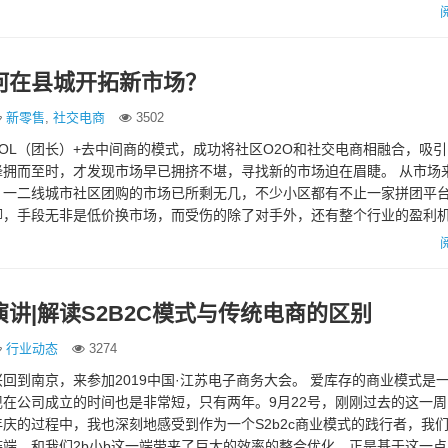
何在县城开拓新市场？
新零售
,
社交电商
3502
OL（团长）+去中间商的模式，成功将社区O2O和社交电商相融合，吸
拥而至时，才发现市场早已拥挤不堪，寻找新的市场迫在眉睫。 从市场来
，一二线城市社区团购的市场已所剩无几，不少小区都有不止一家拼团平
脚，手段无非是低价换市场，而受伤的除了对手外，还有整个行业的盈利机
主打的生鲜品类…
讲|解读S2B2C模式与传统电商的区别
行业动态
3274
回到南京，来参加2019中国·江苏电子商务大会。 爱库存的商业模式是一
在公司成立的时间也是非常短，只有两年。9月22号，刚刚过去的这一
庆的过程中，我也深刻地感受到作为一个S2b2c商业模式的践行者，我
端，和我们2b小b这一端带来了巨大的效率的整合优化。正是基于这一