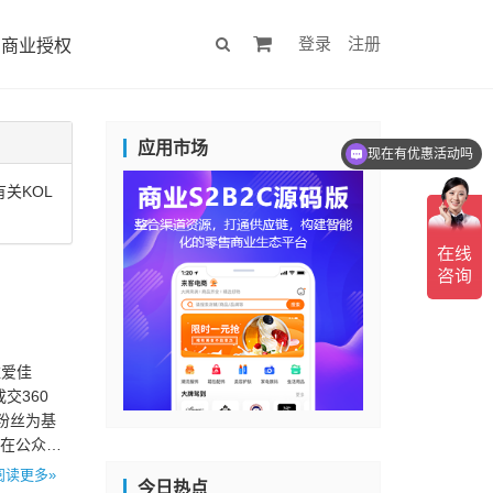
登录
注册
商业授权
应用市场
现在有优惠活动吗
关KOL
维爱佳
交360
粉丝为基
，在公众号
阅读更多»
今日热点