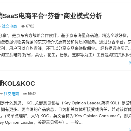
SaaS电商平台“芬香”商业模式分析
社交电商
6782
分享”，是京东官方战略合作伙伴，基于京东海量商品池，精选全球好货
费者提供物美价廉的京东特价优惠商品和优质的服务。通过芬香平台，京
返利，用户可以自购省钱，还可以分享商品来赚取佣金。 经数据调查显示
于淘宝系电商(好省，高佣，花生，粉象，芝麻等为主）主要是淘宝拼多多
低，京东想要拓展社…
KOL&KOC
社交电商
5542
么意思： KOL关键意见领袖（Key Opinion Leader,简称KOL）是
：拥有更多、更准确的产品信息，且为相关群体所接受或信任，并对该群
简单点理解：大V) KOC，英文全称为“Key Opinion Consumer”，
y Opinion Leader，关键意见领袖）。一般…