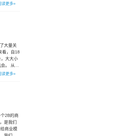
阅读更多»
引了大量关
看，自18
台，大大小
会。 从品
阅读更多»
个2B的商
周，是我们
们给商业模
点，我们才