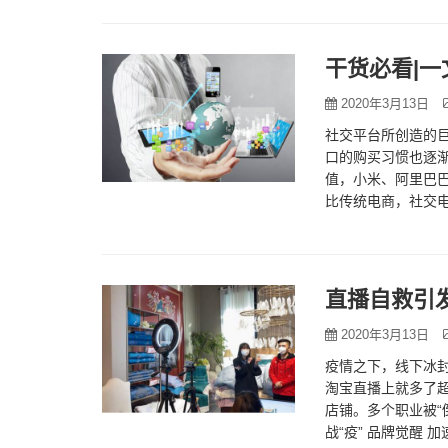
干货必看|
2020年3月13日
社交平台所创造的
口的购买习惯也逐
值，小米、阿里巴
比传统电商，社交电
商这3个维度都是去
直播自救引发
2020年3月13日
疫情之下，线下冰
淘宝直播上就多了超
店铺。多个职业被“
战“疫” 品牌觉醒