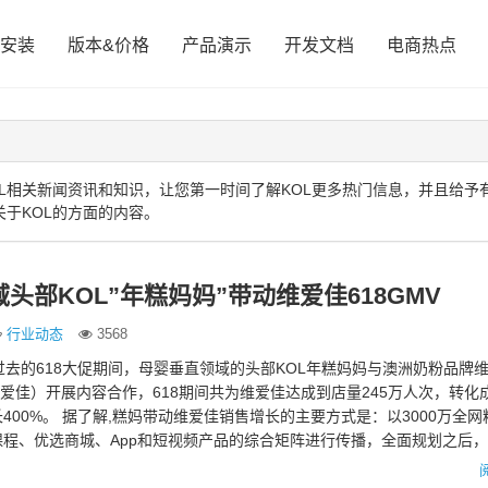
安装
版本&价格
产品演示
开发文档
电商热点
L相关新闻资讯和知识，让您第一时间了解KOL更多热门信息，并且给予有
于KOL的方面的内容。
头部KOL”年糕妈妈”带动维爱佳618GMV
行业动态
3568
过去的618大促期间，母婴垂直领域的头部KOL年糕妈妈与澳洲奶粉品牌
称维爱佳）开展内容合作，618期间共为维爱佳达成到店量245万人次，转化成
400%。 据了解,糕妈带动维爱佳销售增长的主要方式是：以3000万全网
程、优选商城、App和短视频产品的综合矩阵进行传播，全面规划之后
…