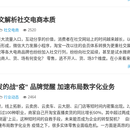
一文解析社交电商本质
社交电商
2520
巨大流量入口，互动分享的价值，消费者在社交网站上的时间越来越长，
渐形成，微信大力发展小程序，淘宝一改以往的会员体系转换为更重社交
巴等各大电商品牌也纷纷加入社交行列，纷纷向社交延续，甚至是试水微商
商人、货、场有何变化？ 零售，逃不开人、货、场3个维度。在小来看
中心化的。 先说「…
的战“疫” 品牌觉醒 加速布局数字化业务
行业动态
2464
封，线上拓新，云卖房、云卖车、云大厨、云门店等短时间内密集出现。2
过100种职业，商家自己开淘宝直播卖货的同比增长50%，其中超过两
倒逼”上云，这种短时间的自救手段，未来能否成为企业的转型契机？ 自
 加速布局数字化业务 疫情之下，很多实体零售业面临危机。一方面是高昂