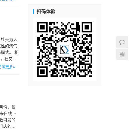
扫码体验
以社交为入
属性的淘气
模式。 相
来，社交电
阅读更多»
月份，仅
成来自线下
救引发的
的门店的租