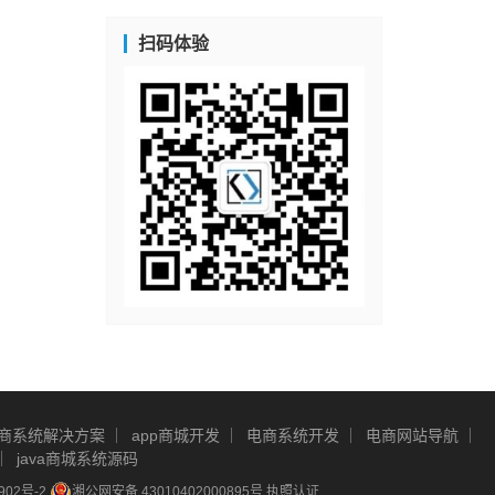
扫码体验
商系统解决方案
app商城开发
电商系统开发
电商网站导航
java商城系统源码
902号-2
湘公网安备 43010402000895号
执照认证