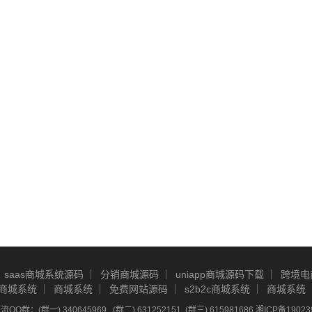
saas商城系统源码
分销商城源码
uniapp商城源码下载
跨境电
商城系统
商城系统
免费网站源码
s2b2c商城系统
商城系统
Q群：(群一) 340645969 , (群二) 631252151, (群三) 615981686
湘ICP备19023