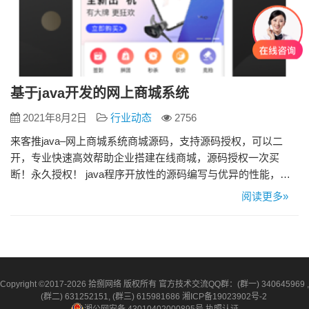
基于java开发的网上商城系统
2021年8月2日
行业动态
2756
来客推java–网上商城系统商城源码，支持源码授权，可以二
开，专业快速高效帮助企业搭建在线商城，源码授权一次买
断！永久授权！ java程序开放性的源码编写与优异的性能，在
系统的扩展性与实用性方面都得到了空前的成功。从目前商城
阅读更多»
系统的搭建情况来看，市面上应用广泛的商城系统之一就是java
商城系统，那么今天来和大家聊聊关于java商城系统。 JAVA商
城系统有何优势？ 1、Java商城系统适用范围广泛 …
Copyright ©2017-2026 拾捌网络 版权所有 官方技术交流QQ群：(群一) 340645969 ,
(群二) 631252151, (群三) 615981686
湘ICP备19023902号-2
湘公网安备 43010402000895号
执照认证