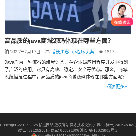
高品质的java商城源码体现在哪些方面？
2023年7月17日
增长黑客
,
小程序头条
1617
Java作为一种流行的编程语言，在企业级应用程序开发中得到
了广泛的应用。它具有高效、稳定、安全等优点。那么，商城
系统搭建过程中，高品质的java商城源码体现在哪些方面呢？
1、可扩展性 java商城源码的一个重要特点是可扩展性。这意味
阅读更多»
着系统可以轻松地添加新功能或模块，以满足不断变化的商业
需求。这种可扩展性是通过使用Java的模块化设计和面向对象
编程方法实现的。这种设计方法使得系统的不同部分可以独
立…
Copyright ©2017-2026 拾捌网络 版权所有 官方技术交流QQ群：(群一) 340645969 ,
(群二) 631252151, (群三) 615981686
湘ICP备19023902号-2
湘公网安备 43010402000895号
执照认证