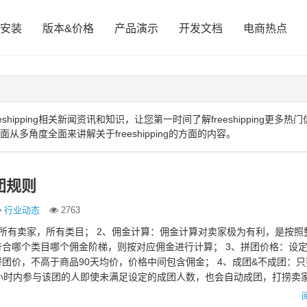
安装
版本&价格
产品演示
开发文档
电商热点
ipping相关新闻资讯和知识，让您第一时间了解freeshipping更多热
下面从多角度全面来讲解关于freeshipping的方面的内容。
团规则
行业动态
2763
所有卖家，所有类目； 2、佣金计算：佣金计算对卖家极为有利，是按照
合哪个类目哪个佣金阶梯，则按对应佣金进行计算； 3、拼团价格：设
团价，不高于商品90天均价，价格中间包含佣金； 4、成团&不成团：
小时内参与该团的人即使未满足设定的成团人数，也会自动成团，打捞卖家
…