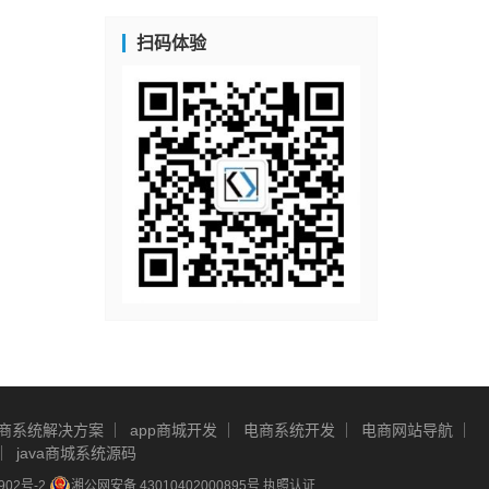
扫码体验
商系统解决方案
app商城开发
电商系统开发
电商网站导航
java商城系统源码
902号-2
湘公网安备 43010402000895号
执照认证