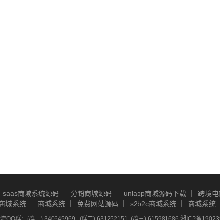
saas商城系统源码
分销商城源码
uniapp商城源码下载
跨境电
商城系统
商城系统
免费网站源码
s2b2c商城系统
商城系统
Q群：(群一) 340645969 , (群二) 631252151, (群三) 615981686
湘ICP备19023