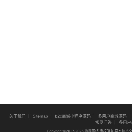
关于我们
Sitemap
b2c商城小程序源码
多用户商城源码
常见问答
多用户
Copyright ©2017-2026 拾捌网络 版权所有 官方技术交流Q