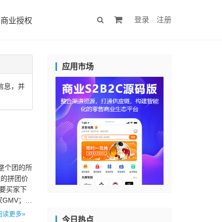
登录
注册
商业授权
应用市场
门信息，并
整个团的所
定的拼团价
只要买家下
GMV；
阅读更多»
今日热点