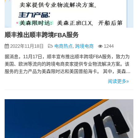
顺丰推出顺丰跨境FBA服务
2022年11月18日
电商热点
,
跨境电商
1244
据消息，11月17日，顺丰宣布推出顺丰跨境FBA服务，致力为
美国、欧洲等流向的跨境电商卖家提供专业物流解决方案。该
服务的主力产品为美森限时达和美国普船海卡。 其中，美森限
时达是指美森正班CLX，开船后第二天起算超18天提取，晚一
阅读更多»
天赔1元/KG；美国普船海卡是指精选普船，时效稳定，优质海
外卡车资源，全美覆盖，仓库直送。 据介绍，该服务深耕渠道
质量，自有航空、海运等运输资源，航班/船期稳定，仓位充
足，…