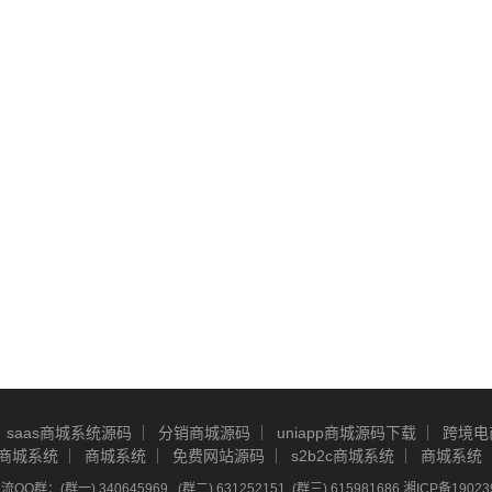
saas商城系统源码
分销商城源码
uniapp商城源码下载
跨境电
商城系统
商城系统
免费网站源码
s2b2c商城系统
商城系统
Q群：(群一) 340645969 , (群二) 631252151, (群三) 615981686
湘ICP备19023