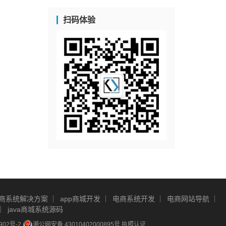
扫码体验
商系统解决方案
app商城开发
电商系统开发
电商网站导航
java商城系统源码
902号-2
湘公网安备 43010402000895号
执照认证