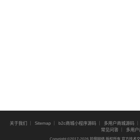
关于我们
Sitemap
b2c商城小程序源码
多用户商城源码
常见问答
多用户
Copyright ©2017-2026 拾捌网络 版权所有 官方技术交流Q