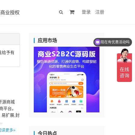
登录
注册
商业授权
应用市场
现在有优惠活动吗
且给予有
p开源商城
商平台。
、易扩展,封
…
阅读更多»
今日热点