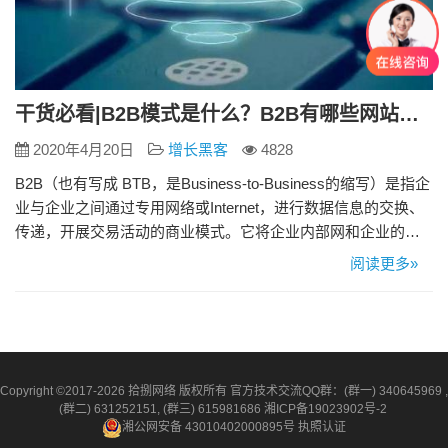
干货必看|B2B模式是什么？B2B有哪些网站运营模式？
2020年4月20日
增长黑客
4828
B2B（也有写成 BTB，是Business-to-Business的缩写）是指企
业与企业之间通过专用网络或Internet，进行数据信息的交换、
传递，开展交易活动的商业模式。它将企业内部网和企业的产
品及服务，通过 B2B 网站或移动客户端与客户紧密结合起来，
阅读更多»
通过网络的快速反应，为客户提供更好的服务，从而促进企业
的业务发展。 一、企业的商务模式 面向制造业或面向商业的垂
直 b2b网站建设有哪些网…
Copyright ©2017-2026 拾捌网络 版权所有 官方技术交流QQ群：(群一) 340645969 ,
(群二) 631252151, (群三) 615981686
湘ICP备19023902号-2
湘公网安备 43010402000895号
执照认证