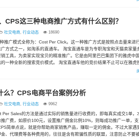
M、CPS这三种电商推广方式有什么区别？
社交电商
,
行业动态
18690
这一种推广模式全称为：Cost Per Click。这一种推广方式是按照点击量来
推广方式之一，如淘系的直通车。 淘宝直通车是为专职淘宝和天猫卖家量
营销工具，为卖家实现宝贝的精准推广。它是由阿里巴巴集团下的雅虎中
出的一种全新的搜索竞价模式。 淘宝直通车他的竞价结果不止可以在雅虎
什么？CPS电商平台案例分析
社交电商
,
行业动态
9962
st Per Sales的方法是通过实际的销售量进行收费的，即每真实成交1单
推广费，如原价100元，设置推广佣金比例10%，则每成功推广一单，支
CPS简单点说，就是你帮助商家销售产品，赚取一定的佣金。不过大家遇
押金、代理费等各种费用的，往往是含有欺骗性质的联盟，注意防止不要