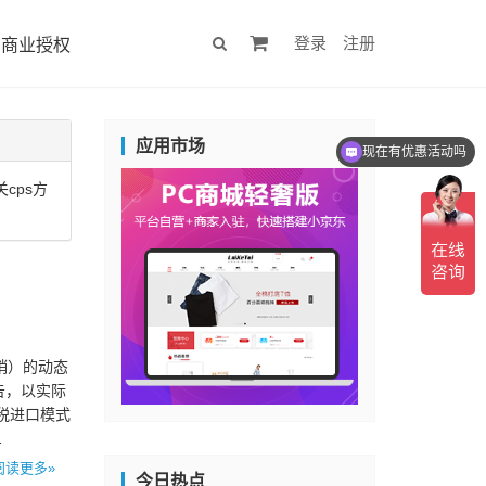
登录
注册
商业授权
应用市场
现在有优惠活动吗
cps方
销）的动态
广告，以实际
税进口模式
…
阅读更多»
今日热点