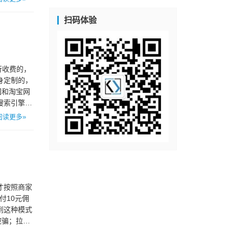
扫码体验
进行收费的，
身定制的，
国和淘宝网
搜索引擎上
阅读更多»
，才按照商家
付10元佣
到这种模式
被骗；拉人