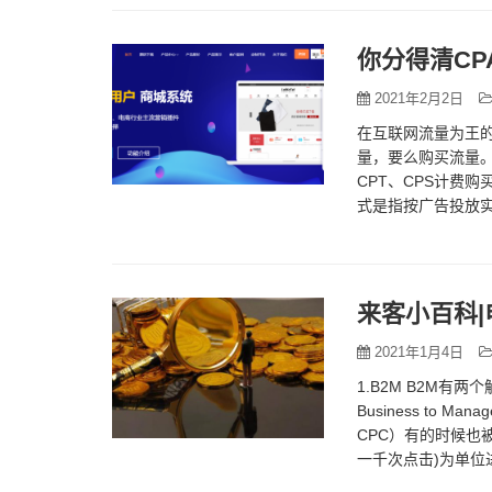
你分得清CP
2021年2月2日
在互联网流量为王
量，要么购买流量。
CPT、CPS计费购买
式是指按广告投放实
络…
来客小百科|
2021年1月4日
1.B2M B2M有两
Business to 
CPC）有的时候也被视为
一千次点击)为单位