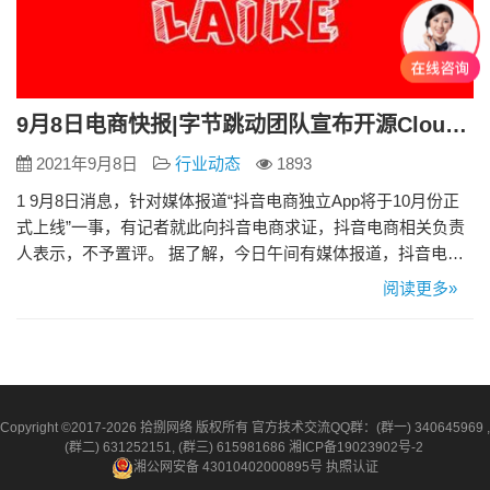
9月8日电商快报|字节跳动团队宣布开源CloudWeGo 抖音电商独立App将于10月份正式上线
2021年9月8日
行业动态
1893
1 9月8日消息，针对媒体报道“抖音电商独立App将于10月份正
式上线”一事，有记者就此向抖音电商求证，抖音电商相关负责
人表示，不予置评。 据了解，今日午间有媒体报道，抖音电商
独立App将于10月份正式上线，该项目由抖音电商总裁康泽宇负
阅读更多»
责推动。而此前就有消息称，抖音电商内部正在开发一款独立
电商App，原因是抖音电商的高管不希望其电商业务过度依附于
抖音。 2 9月8日消息，日前，在2021上海市网络…
Copyright ©2017-2026 拾捌网络 版权所有 官方技术交流QQ群：(群一) 340645969 ,
(群二) 631252151, (群三) 615981686
湘ICP备19023902号-2
湘公网安备 43010402000895号
执照认证