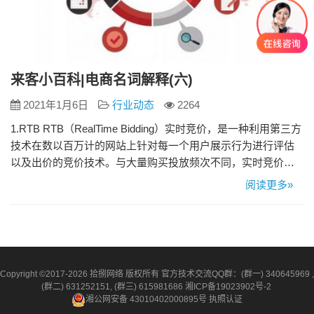
来客小百科|电商名词解释(六)
2021年1月6日
行业动态
2264
1.RTB RTB（RealTime Bidding）实时竞价，是一种利用第三方
技术在数以百万计的网站上针对每一个用户展示行为进行评估
以及出价的竞价技术。与大量购买投放频次不同，实时竞价规
避了无效的受众到达，针对有意义的用户进行购买。它的核心
阅读更多»
是DSP平台（需求方平台），RTB对于媒体来说，可以带来更
多的广告销量、实现销售过程自动化及减低各项费用的支出。
而对于广告商和代理公司来说，最直接的好处就是提…
Copyright ©2017-2026 拾捌网络 版权所有 官方技术交流QQ群：(群一) 340645969 ,
(群二) 631252151, (群三) 615981686
湘ICP备19023902号-2
湘公网安备 43010402000895号
执照认证