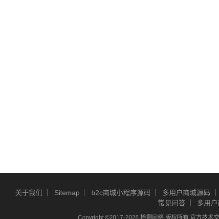
关于我们
Sitemap
b2c商城小程序源码
多用户商城源码
常见问答
多用户
Copyright ©2017-2026 拾捌网络 版权所有 官方技术交流Q