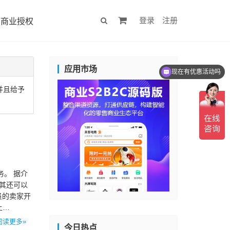
登录
注册
商业授权
应用市场
现在有优惠活动吗
并且给予
务。 据介
，其还可以
员的卖家开
上…
阅读更多»
今日热点