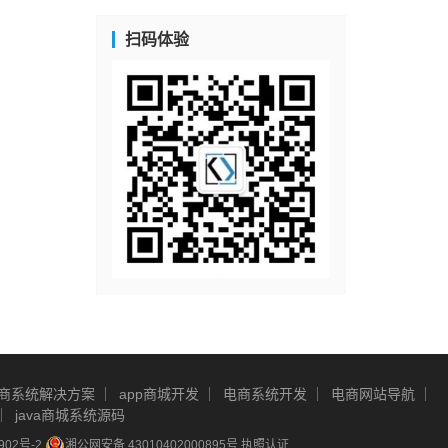
扫码体验
商系统解决方案
app商城开发
电商系统开发
电商网站导航
java商城系统源码
902号-2
湘公网安备 43010402000895号
执照认证