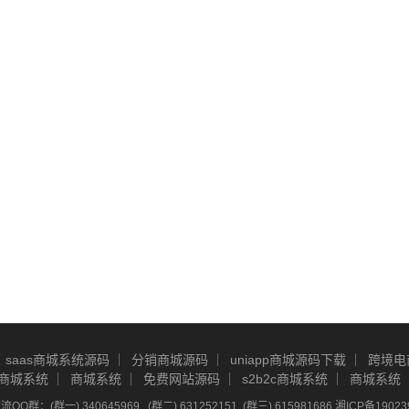
saas商城系统源码
分销商城源码
uniapp商城源码下载
跨境电
商城系统
商城系统
免费网站源码
s2b2c商城系统
商城系统
Q群：(群一) 340645969 , (群二) 631252151, (群三) 615981686
湘ICP备19023