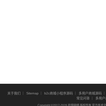
关于我们
Sitemap
b2c商城小程序源码
多用户商城源码
常见问答
多用户
Copyright ©2017-2026 拾捌网络 版权所有 官方技术交流Q