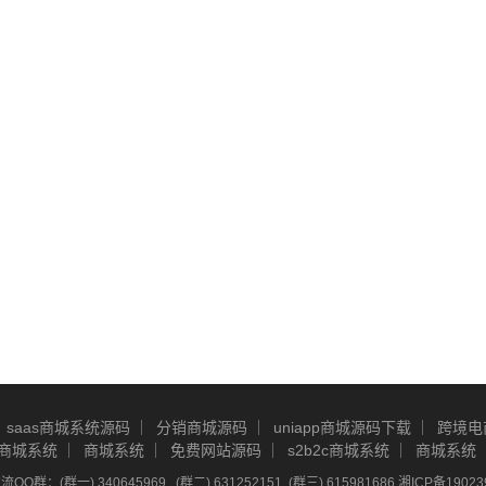
saas商城系统源码
分销商城源码
uniapp商城源码下载
跨境电
商城系统
商城系统
免费网站源码
s2b2c商城系统
商城系统
Q群：(群一) 340645969 , (群二) 631252151, (群三) 615981686
湘ICP备19023