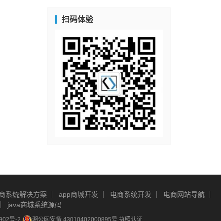
扫码体验
商系统解决方案
app商城开发
电商系统开发
电商网站导航
java商城系统源码
902号-2
湘公网安备 43010402000895号
执照认证