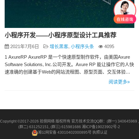
小程序开发——小程序原型设计工具推荐
2021年7月6日
增长黑客
,
小程序头条
4095
1 AxureRP AxureRP 是一个快速原型制作软件，由美国Axure
Software Solutions, Inc.公司开发。Axure RP 能让操作它的人快
速准确的创建基于Web的网站流程图、原型页面、交互体验设
计、标注详细开发说明，并导出Html原型或规格的Word开发文
阅读更多»
档。 2 Balsamiq Balsamiq Mockups 是一款简单的低保真线框
图和原型工具。做 Web 网…
Copyright ©2017-2026 拾捌网络 版权所有 官方技术交流QQ群：(群一) 340645969 ,
(群二) 631252151, (群三) 615981686
湘ICP备19023902号-2
湘公网安备 43010402000895号
执照认证