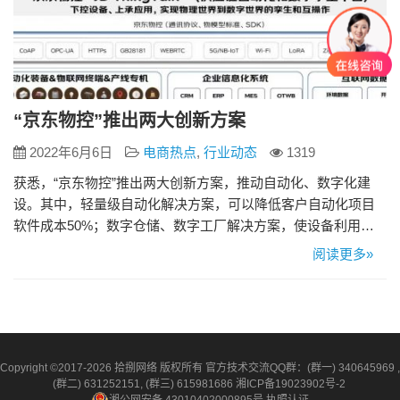
“京东物控”推出两大创新方案
2022年6月6日
电商热点
,
行业动态
1319
获悉，“京东物控”推出两大创新方案，推动自动化、数字化建
设。其中，轻量级自动化解决方案，可以降低客户自动化项目
软件成本50%；数字仓储、数字工厂解决方案，使设备利用率
提高5%、用工成本下降15%、能耗成本下降10%。 京东物控轻
阅读更多»
量级自动化解决方案是面向仓储物流与生产制造行业的低成
本、标准化、完整的解决方案。基于京东物控泛物联网设备连
接能力、先进的智能算法、智能设备云边端一体化调度控制能
力、标准AP…
Copyright ©2017-2026 拾捌网络 版权所有 官方技术交流QQ群：(群一) 340645969 ,
(群二) 631252151, (群三) 615981686
湘ICP备19023902号-2
湘公网安备 43010402000895号
执照认证