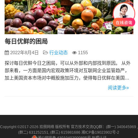
每日优鲜的困局
2022年8月4日
行业动态
1155
探讨每日优鲜今日之困局，可以从外部和内部找到原因。 从外
部来看，一方面是国内宏观政策环境对互联网企业监管趋严，
加上美国资本市场对中概股施加压力，使得每日优鲜在美国资
本市场无法很好地获得融资； 另一方面则是国内生鲜零售竞争
阅读更多»
加剧，传统商超、仓储会员店、B2C生鲜电商、社区团购、仓
店一体、O2O到家平台纷纷加大转型升级力度和投入，竞争的
提速让每日优鲜面对更多强大的竞争对手，在有限的资金难以
参与竞争。 从…
Copyright ©2017-2026 拾捌网络 版权所有 官方技术交流QQ群：(群一) 340645969 ,
(群二) 631252151, (群三) 615981686
湘ICP备19023902号-2
湘公网安备 43010402000895号
执照认证